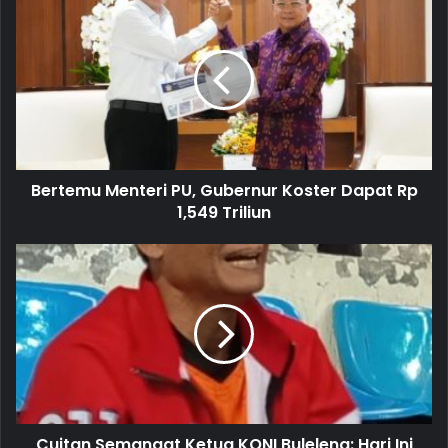
r
E
m
a
i
l
a
d
d
Bertemu Menteri PU, Gubernur Koster Dapat Rp
r
1,549 Triliun
e
s
s
Cuitan Semangat Ketua KONI Buleleng: Hari Ini