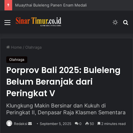
Kasus Penipuan PGAS Masuk Tahap Penuntutan
Menu
Switc
S
skin
fo
Home
/
Olahraga
Olahraga
Porprov Bali 2025: Buleleng
Belum Beranjak dari
Peringkat V
Klungkung Makin Bersinar dan Kukuh di
Peringkat II, Denpasar Raja Klasmen Sementara
Redaksi
S
September 5, 2025
0
50
2 minutes read
e