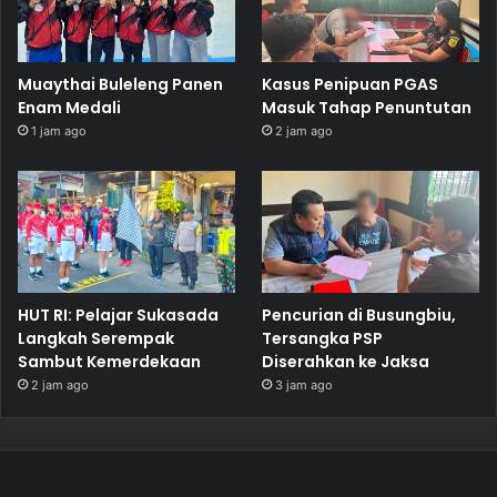
Muaythai Buleleng Panen
Kasus Penipuan PGAS
Enam Medali
Masuk Tahap Penuntutan
1 jam ago
2 jam ago
HUT RI: Pelajar Sukasada
Pencurian di Busungbiu,
Langkah Serempak
Tersangka PSP
Sambut Kemerdekaan
Diserahkan ke Jaksa
2 jam ago
3 jam ago