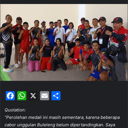
n
d
a
n
e
m
a
i
l
F
W
X
E
S
a
h
m
h
Quotation:
c
at
ai
ar
“Perolehan medali ini masih sementara, karena beberapa
e
s
l
e
cabor unggulan Buleleng belum dipertandingkan. Saya