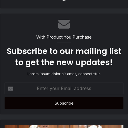
e
b
s
i
t
With Product You Purchase
e
Subscribe to our mailing list
to get the new updates!
Lorem ipsum dolor sit amet, consectetur.
E
n
t
e
r
y
o
u