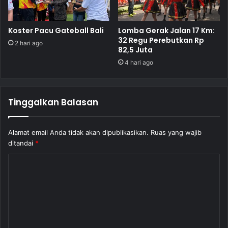
Koster Pacu Gateball Bali
Lomba Gerak Jalan 17 Km:
32 Regu Perebutkan Rp
2 hari ago
82,5 Juta
4 hari ago
Tinggalkan Balasan
Alamat email Anda tidak akan dipublikasikan.
Ruas yang wajib
ditandai
*
K
o
m
e
n