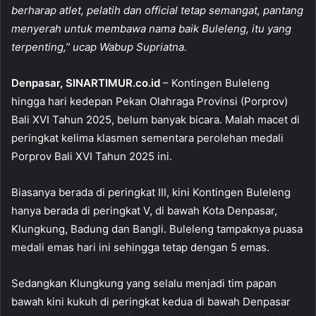
b
A
berharap atlet, pelatih dan official tetap semangat, pantang
o
p
menyerah untuk membawa nama baik Buleleng, itu yang
terpenting,” ucap Wabup Supriatna.
o
p
k
Denpasar, SINARTIMUR.co.id
– Kontingen Buleleng
hingga hari kedepan Pekan Olahraga Provinsi (Porprov)
Bali XVI Tahun 2025, belum banyak bicara. Malah macet di
peringkat kelima klasmen sementara perolehan medali
Porprov Bali XVI Tahun 2025 ini.
Biasanya berada di peringkat III, kini Kontingen Buleleng
hanya berada di peringkat V, di bawah Kota Denpasar,
Klungkung, Badung dan Bangli. Buleleng tampaknya puasa
medali emas hari ini sehingga tetap dengan 5 emas.
Sedangkan Klungkung yang selalu menjadi tim papan
bawah kini kukuh di peringkat kedua di bawah Denpasar