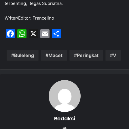
terpenting,” tegas Supriatna.
Writer/Editor: Francelino
F
W
X
E
S
a
h
m
h
c
at
ai
ar
Buleleng
Macet
Peringkat
V
e
s
l
e
b
A
o
p
o
p
k
Redaksi
W