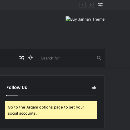
Random
Article
Random
Switch
Search
Article
skin
for
Follow Us
Go to the Arqam options page to set your
social accounts.