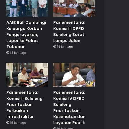
AAIB Bali Dampingi
Parlementaria:
Keluarga Korban
Komisi III DPRD
Pengeroyokan,
Buleleng Soroti
Lapor ke Polres
Lampu Jalan
Tabanan
14 jam ago
14 jam ago
Parlementaria:
Parlementaria:
Komisi II Buleleng
Komisi IV DPRD
Prioritaskan
Buleleng
Perbaikan
Prioritaskan
Infrastruktur
Kesehatan dan
Layanan Publik
15 jam ago
15 jam ago