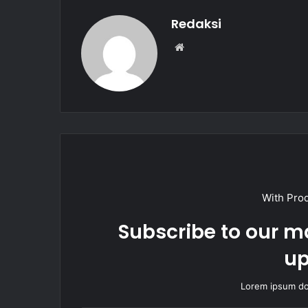
o
p
Redaksi
k
W
e
b
s
i
t
e
With Pro
Subscribe to our ma
up
Lorem ipsum dol