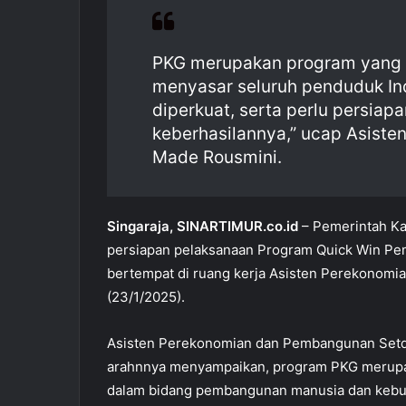
b
A
o
p
PKG merupakan program yang 
o
p
menyasar seluruh penduduk Indo
k
diperkuat, serta perlu persia
keberhasilannya,” ucap Asisten
Made Rousmini.
Singaraja, SINARTIMUR.co.id
– Pemerintah Ka
persiapan pelaksanaan Program Quick Win Pem
bertempat di ruang kerja Asisten Perekonom
(23/1/2025).
Asisten Perekonomian dan Pembangunan Setd
arahnnya menyampaikan, program PKG merupak
dalam bidang pembangunan manusia dan kebu