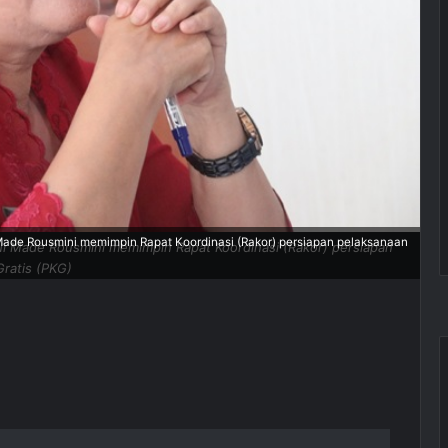
 Made Rousmini memimpin Rapat Koordinasi (Rakor) persiapan pelaksanaan
Ni Made Rousmini memimpin Rapat Koordinasi (Rakor) persiapan
ratis (PKG)