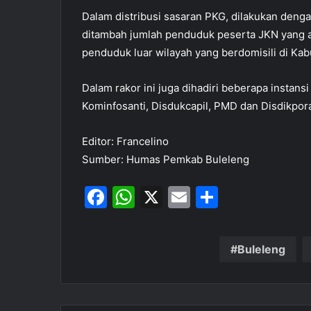
Dalam distribusi sasaran PKG, dilakukan deng
ditambah jumlah penduduk peserta JKN yang a
penduduk luar wilayah yang berdomisili di Kab
Dalam rakor ini juga dihadiri beberapa instansi
Kominfosanti, Disdukcapil, PMD dan Disdikpor
Editor: Francelino
Sumber: Humas Pemkab Buleleng
F
W
X
E
S
a
h
m
h
c
at
ai
ar
Buleleng
e
s
l
e
b
A
o
p