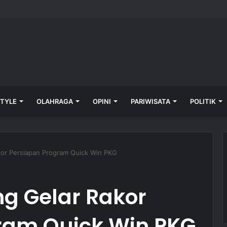
pingi Keluarga Korban Pengeroyokan, Lapor ke Polres Tabanan
STYLE
OLAHRAGA
OPINI
PARIWISATA
POLITIK
kor Persiapan Program Quick Win PKG
g Gelar Rakor
ram Quick Win PKG