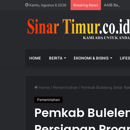
AAIB Bali Dam
Kamis, Agustus 6 2026
Breaking News
HOME
BERITA
EKONOMI & BISNIS
LIFE
Home
/
Pemerintahan
/
Pemkab Buleleng Gelar Ra
Pemerintahan
Pemkab Bulelen
Persiapan Prog