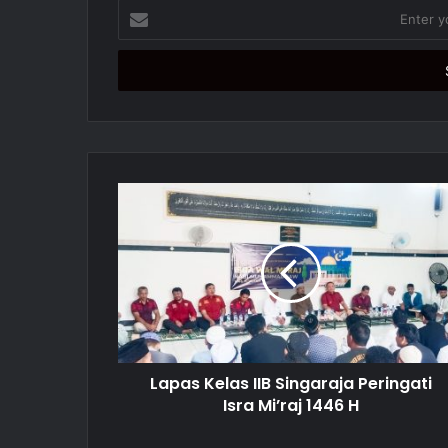
E
n
t
e
r
y
o
u
r
E
m
a
i
l
a
d
d
r
Lapas Kelas IIB Singaraja Peringati
e
Isra Mi’raj 1446 H
s
s