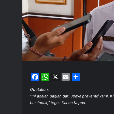
F
W
X
E
S
a
h
m
h
Quotation:
c
at
ai
ar
“Ini adalah bagian dari upaya preventif kami.
e
s
l
e
bertindak,” tegas Kaban Kappa.
b
A