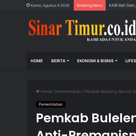
AAIB Bali Dam
Kamis, Agustus 6 2026
Breaking News
HOME
BERITA
EKONOMI & BISNIS
LIFE
Home
/
Pemerintahan
/
Pemkab Buleleng Bentuk S
Pemerintahan
Pemkab Bulelen
Anti-Premanis