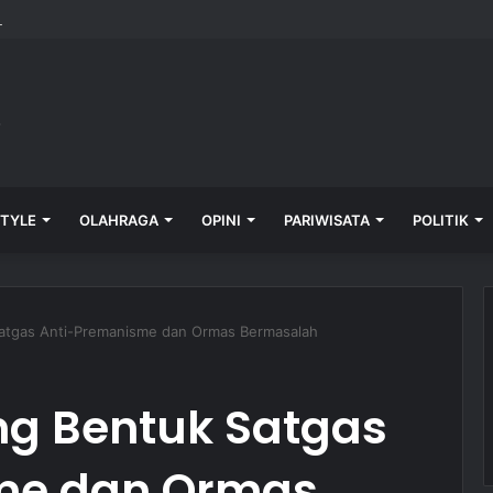
pingi Keluarga Korban Pengeroyokan, Lapor ke Polres Tabanan
STYLE
OLAHRAGA
OPINI
PARIWISATA
POLITIK
atgas Anti-Premanisme dan Ormas Bermasalah
g Bentuk Satgas
me dan Ormas