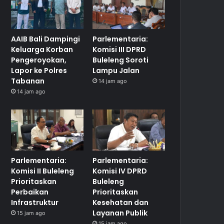
AAIB Bali Dampingi
Parlementaria:
Keluarga Korban
Komisi III DPRD
Pengeroyokan,
Buleleng Soroti
Lapor ke Polres
Lampu Jalan
Tabanan
14 jam ago
14 jam ago
Parlementaria:
Parlementaria:
Komisi II Buleleng
Komisi IV DPRD
Prioritaskan
Buleleng
Perbaikan
Prioritaskan
Infrastruktur
Kesehatan dan
Layanan Publik
15 jam ago
15 jam ago