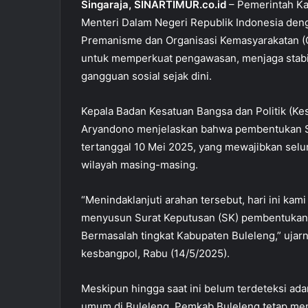
o
p
Singaraja, SINARTIMUR.co.id
– Pemerintah Ka
Menteri Dalam Negeri Republik Indonesia de
o
p
Premanisme dan Organisasi Kemasyarakatan (O
k
untuk memperkuat pengawasan, menjaga stabili
gangguan sosial sejak dini.
Kepala Badan Kesatuan Bangsa dan Politik (K
Aryandono menjelaskan bahwa pembentukan Sat
tertanggal 10 Mei 2025, yang mewajibkan sel
wilayah masing-masing.
“Menindaklanjuti arahan tersebut, hari ini ka
menyusun Surat Keputusan (SK) pembentuka
Bermasalah tingkat Kabupaten Buleleng,” ujarn
kesbangpol, Rabu (14/5/2025).
Meskipun hingga saat ini belum terdeteksi ad
umum di Buleleng, Pemkab Buleleng tetap meng