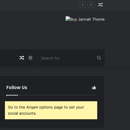
Random
Article
Random
Switch
Search
Article
skin
for
Follow Us
Go to the Arqam options page to set your
social accounts.