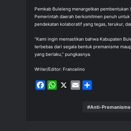
Pemkab Buleleng menargetkan pembentukan Sat
Pemerintah daerah berkomitmen penuh untuk 
pendekatan kolaboratif yang tegas, terukur, da
“Kami ingin memastikan bahwa Kabupaten Bule
terbebas dari segala bentuk premanisme maup
yang berlaku,” pungkasnya.
Writer/Editor: Francelino
F
W
X
E
S
a
h
m
h
c
at
ai
ar
Anti-Premanisme
e
s
l
e
b
A