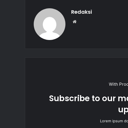
o
p
o
p
Redaksi
k
W
e
b
s
i
t
e
With Pro
Subscribe to our ma
up
Lorem ipsum dol