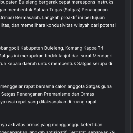
bupaten Buleleng bergerak cepat merespons instruksi
ngan membentuk Satuan Tugas (Satgas) Penanganan
rmas) Bermasalah. Langkah proaktif ini bertujuan
tas, dan memelihara kondusivitas wilayah dari potensi
esbangpol) Kabupaten Buleleng, Komang Kappa Tri
gas ini merupakan tindak lanjut dari surat Mendagri
uruh kepala daerah untuk membentuk Satgas serupa di
mi menggelar rapat bersama calon anggota Satgas guna
n Satgas Penanganan Premanisme dan Ormas
ya usai rapat yang dilaksanakan di ruang rapat
anya aktivitas ormas yang mengganggu ketertiban
edepankan langkah antisipatif. Tercatat, sebanyak 79