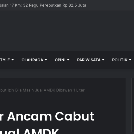
alan 17 Km: 32 Regu Perebutkan Rp 82,5 Juta
STYLE
OLAHRAGA
OPINI
PARIWISATA
POLITIK
ut Izin Bila Masih Jual AMDK Dibawah 1 Liter
er Ancam Cabut
 Jual AMDK