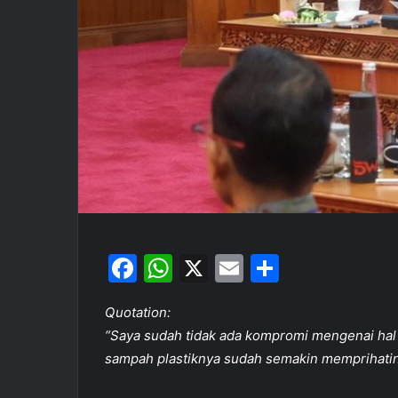
F
W
X
E
S
a
h
m
h
Quotation:
c
at
ai
ar
“Saya sudah tidak ada kompromi mengenai hal i
e
s
l
e
sampah plastiknya sudah semakin memprihatin
b
A