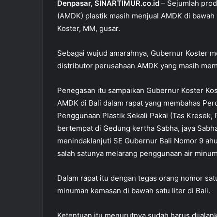
o
p
Denpasar, SINARTIMUR.co.id
– Sejumlah prod
(AMDK) plastik masih menjual AMDK di bawah 1 
o
p
Koster, MM, gusar.
k
Sebagai wujud amarahnya, Gubernur Koster m
distributor perusahaan AMDK yang masih memba
Penegasan itu sampaikan Gubernur Koster Kos
AMDK di Bali dalam rapat yang membahas Perc
Penggunaan Plastik Sekali Pakai (Tas Kresek,
bertempat di Gedung kertha Sabha, jaya Sabha
menindaklanjuti SE Gubernur Bali Nomor 9 ah
salah satunya melarang penggunaan air minum 
Dalam rapat itu dengan tegas orang nomor satu
minuman kemasan di bawah satu liter di Bali.
Ketentuan itu menurutnya sudah harus dijala