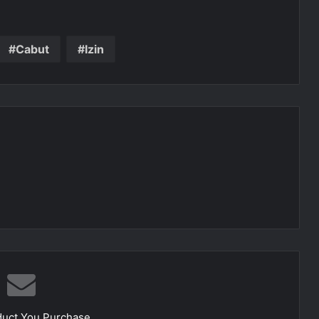
Cabut
Izin
duct You Purchase