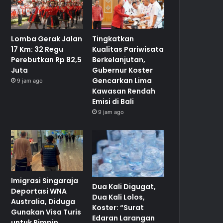
Lomba Gerak Jalan
Tingkatkan
17 Km: 32 Regu
Kualitas Pariwisata
Perebutkan Rp 82,5
Berkelanjutan,
Juta
Gubernur Koster
Gencarkan Lima
9 jam ago
Kawasan Rendah
Emisi di Bali
9 jam ago
Imigrasi Singaraja
Dua Kali Digugat,
Deportasi WNA
Dua Kali Lolos,
Australia, Diduga
Koster: “Surat
Gunakan Visa Turis
Edaran Larangan
untuk Pimpin