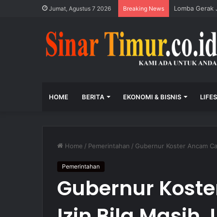
Lomba Gerak J
Jumat, Agustus 7 2026
Breaking News
HOME
BERITA
EKONOMI & BISNIS
LIFE
Home
/
Pemerintahan
/
Gubernur Koster Ancam Cab
Pemerintahan
Gubernur Kost
Izin Bila Masih