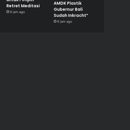
AMDK Plastik
Retret Meditasi
Gubernur Bali
9 jam ago
Sudah Inkracht”
9 jam ago