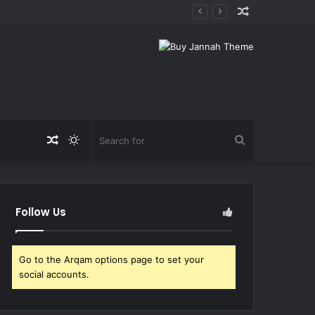
Random
Article
Random
Switch
Search
Article
skin
for
Follow Us
Go to the Arqam options page to set your
social accounts.