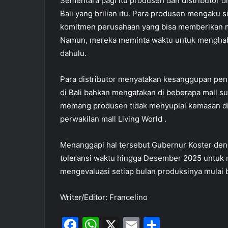
Sementara pagi itu produsen dan distributor 
Bali yang brilian itu. Para produsen mengaku
komitmen perusahaan yang bisa memberikan man
Namun, mereka meminta waktu untuk menghabis
dahulu.
Para distributor menyatakan kesanggupan pe
di Bali bahkan mengatakan di beberapa mall su
memang produsen tidak menyuplai kemasan di b
perwakilan mall Living World .
Menanggapi hal tersebut Gubernur Koster de
toleransi waktu hingga Desember 2025 untuk m
mengevaluasi setiap bulan produksinya mulai 
Writer/Editor: Francelino
F
W
X
E
S