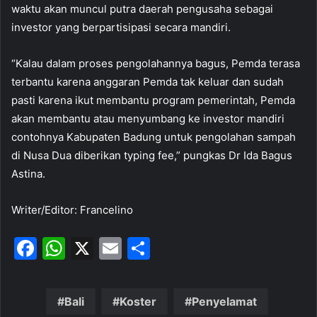
waktu akan muncul putra daerah pengusaha sebagai
investor yang berpartisipasi secara mandiri.
“Kalau dalam proses pengolahannya bagus, Pemda terasa
terbantu karena anggaran Pemda tak keluar dan sudah
pasti karena ikut membantu program pemerintah, Pemda
akan membantu atau menyumbang ke investor mandiri
contohnya Kabupaten Badung untuk pengolahan sampah
di Nusa Dua diberikan typing fee,” pungkas Dr Ida Bagus
Astina.
Writer/Editor: Francelino
F
W
X
E
S
a
h
m
h
c
at
ai
ar
Bali
Koster
Penyelamat
e
s
l
e