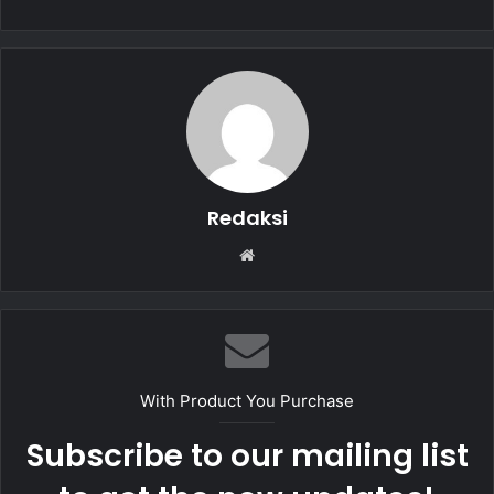
b
A
o
p
o
p
k
Redaksi
W
e
b
s
i
t
With Product You Purchase
e
Subscribe to our mailing list