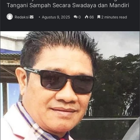
Tangani Sampah Secara Swadaya dan Mandiri
Redaksi
S
Agustus 9, 2025
0
66
2 minutes read
e
n
d
a
n
e
m
a
i
l