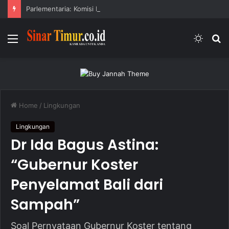
Parlementaria: Komisi III DPRD Buleleng Soroti Lampu Jalan
Menu
Switc
S
skin
fo
Home
/
Lingkungan
Lingkungan
Dr Ida Bagus Astina:
“Gubernur Koster
Penyelamat Bali dari
Sampah”
Soal Pernyataan Gubernur Koster tentang