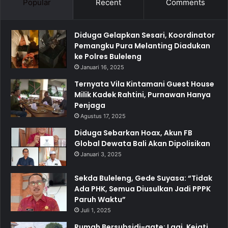
Popular
Recent
Comments
Diduga Gelapkan Sesari, Koordinator
Pemangku Pura Melanting Diadukan
ke Polres Buleleng
Januari 16, 2025
Ternyata Vila Kintamani Guest House
Milik Kadek Rahtini, Purnawan Hanya
Penjaga
Agustus 17, 2025
Diduga Sebarkan Hoax, Akun FB
Global Dewata Bali Akan Dipolisikan
Januari 3, 2025
Sekda Buleleng, Gede Suyasa: “Tidak
Ada PHK, Semua Diusulkan Jadi PPPK
Paruh Waktu”
Juli 1, 2025
Rumah Bersubsidi-gate: Lagi, Kejati