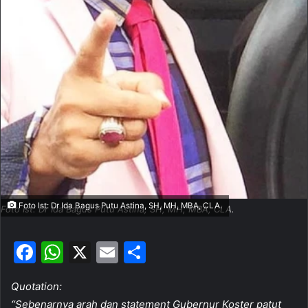
Foto Ist: Dr Ida Bagus Putu Astina, SH, MH, MBA, CLA.
Foto Ist: Dr Ida Bagus Putu Astina, SH, MH, MBA, CLA.
F
W
X
E
S
a
h
m
h
Quotation:
c
at
ai
ar
“Sebenarnya arah dan statement Gubernur Koster patut