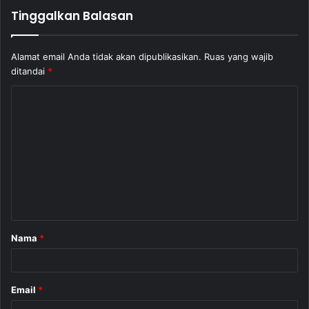
Tinggalkan Balasan
Alamat email Anda tidak akan dipublikasikan.
Ruas yang wajib
ditandai
*
K
o
m
e
n
t
a
Nama
*
r
*
Email
*