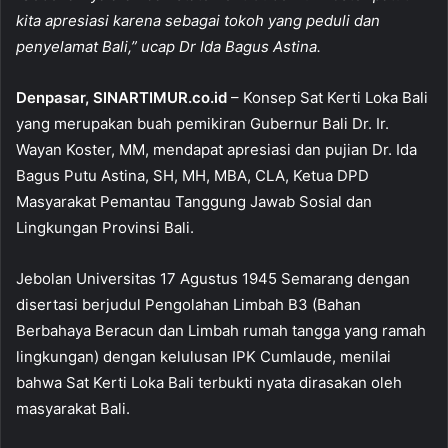
e
s
l
e
kita apresiasi karena sebagai tokoh yang peduli dan
b
A
penyelamat Bali,” ucap Dr Ida Bagus Astina.
o
p
Denpasar, SINARTIMUR.co.id
– Konsep Sat Kerti Loka Bali
o
p
yang merupakan buah pemikiran Gubernur Bali Dr. Ir.
k
Wayan Koster, MM, mendapat apresiasi dan pujian Dr. Ida
Bagus Putu Astina, SH, MH, MBA, CLA, Ketua DPD
Masyarakat Pemantau Tanggung Jawab Sosial dan
Lingkungan Provinsi Bali.
Jebolan Universitas 17 Agustus 1945 Semarang dengan
disertasi berjudul Pengolahan Limbah B3 (Bahan
Berbahaya Beracun dan Limbah rumah tangga yang ramah
lingkungan) dengan kelulusan IPK Cumlaude, menilai
bahwa Sat Kerti Loka Bali terbukti nyata dirasakan oleh
masyarakat Bali.