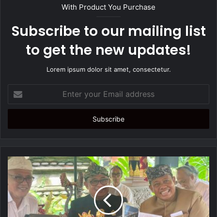
t
With Product You Purchase
e
Subscribe to our mailing list
to get the new updates!
Lorem ipsum dolor sit amet, consectetur.
E
n
t
e
r
y
o
u
r
E
m
a
i