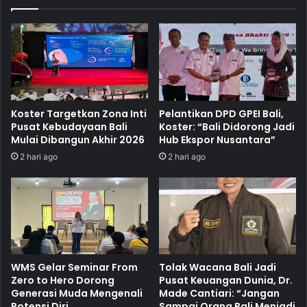
Koster Targetkan Zona Inti
Pelantikan DPD GPEI Bali,
Pusat Kebudayaan Bali
Koster: “Bali Didorong Jadi
Mulai Dibangun Akhir 2026
Hub Ekspor Nusantara”
2 hari ago
2 hari ago
WMS Gelar Seminar From
Tolak Wacana Bali Jadi
Zero to Hero Dorong
Pusat Keuangan Dunia, Dr.
Generasi Muda Mengenali
Made Cantiari: “Jangan
Potensi Diri
Sampai Orang Bali Menjadi