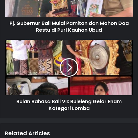
l
a
d
d
Pj. Gubernur Bali Mulai Pamitan dan Mohon Doa
r
Restu di Puri Kauhan Ubud
e
s
s
Bulan Bahasa Bali VII: Buleleng Gelar Enam
Kategori Lomba
Related Articles