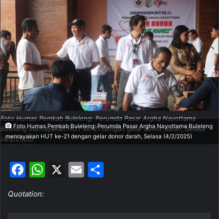
a
n
e
m
a
i
l
Foto Humas Pemkab Buleleng: Perumda Pasar Argha Nayottama
Foto Humas Pemkab Buleleng: Perumda Pasar Argha Nayottama Buleleng
Buleleng menrayakan HUT ke-21 dengan gelar donor darah, Selasa
menrayakan HUT ke-21 dengan gelar donor darah, Selasa (4/2/2025)
(4/2/2025)
F
W
X
E
S
a
h
m
h
Quotation:
c
at
ai
ar
e
s
l
e