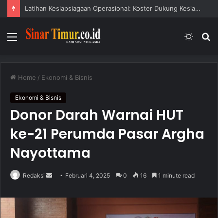
Latihan Kesiapsiagaan Operasional: Koster Dukung Kesiapsiagaan Bencana
Menu
Switc
S
skin
fo
Home
/
Ekonomi & Bisnis
Ekonomi & Bisnis
Donor Darah Warnai HUT
ke-21 Perumda Pasar Argha
Nayottama
Redaksi
S
Februari 4, 2025
0
16
1 minute read
e
n
d