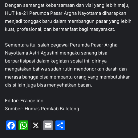
Dengan semangat kebersamaan dan visi yang lebih maju,
HUT ke-21 Perumda Pasar Argha Nayottama diharapkan
menjadi tonggak baru dalam membangun pasar yang lebih
kuat, profesional, dan bermanfaat bagi masyarakat.
Sementara itu, salah pegawai Perumda Pasar Argha
Nayottama Astri Agustini mengaku senang bisa
berpartisipasi dalam kegiatan sosial ini, dirinya
mengatakan bahwa sudah rutin mendonorkan darah dan
merasa bangga bisa membantu orang yang membutuhkan
disisi lain juga bisa menyehatkan badan.
Editor: Francelino
Sumber: Humas Pemkab Buleleng
F
W
X
E
S
a
h
m
h