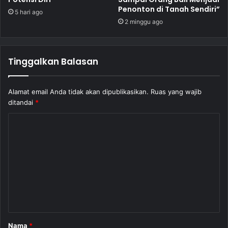
Penonton di Tanah Sendiri”
5 hari ago
2 minggu ago
Tinggalkan Balasan
Alamat email Anda tidak akan dipublikasikan.
Ruas yang wajib
ditandai
*
K
o
m
e
n
t
a
Nama
*
r