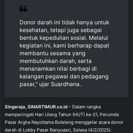
b
A
o
p
Donor darah ini tidak hanya untuk
o
p
kesehatan, tetapi juga sebagai
k
bentuk kepedulian sosial. Melalui
kegiatan ini, kami berharap dapat
membantu sesama yang
membutuhkan darah, serta
menanamkan nilai berbagi di
kalangan pegawai dan pedagang
pasar,” ujar Suardhana.
Singaraja, SINARTIMUR.co.id
– Dalam rangka
memperingati Hari Ulang Tahun (HUT) ke-21, Perumda
Pasar Argha Nayottama Buleleng menggelar acara donor
darah di Lobby Pasar Banyuasri, Selasa (4/2/2025).