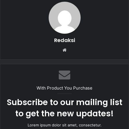
o
p
o
p
k
Redaksi
W
e
b
s
i
t
With Product You Purchase
e
Subscribe to our mailing list
to get the new updates!
Lorem ipsum dolor sit amet, consectetur.