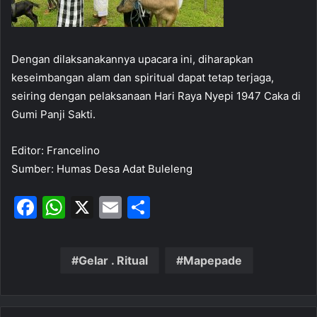
Dengan dilaksanakannya upacara ini, diharapkan
keseimbangan alam dan spiritual dapat tetap terjaga,
seiring dengan pelaksanaan Hari Raya Nyepi 1947 Caka di
Gumi Panji Sakti.
Editor: Francelino
Sumber: Humas Desa Adat Buleleng
F
W
X
E
S
a
h
m
h
c
at
ai
ar
Gelar . Ritual
Mapepade
e
s
l
e
b
A