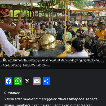
d
a
n
e
m
a
i
l
Foto Humas DA Buleleng: Suasana Ritual Mapepade yang digelar Desa
Foto Humas DA Buleleng: Suasana Ritual Mapepade yang digelar Desa
Adat Buleleng. Kamis (27/3/2025)
Adat Buleleng. Kamis (27/3/2025)
F
W
X
E
S
a
h
m
h
Quotation:
c
at
ai
ar
“Desa adat Buleleng menggelar ritual Mapepade sebagai
e
s
l
e
upaya membersihkan hewan yang akan dimanfaatkan