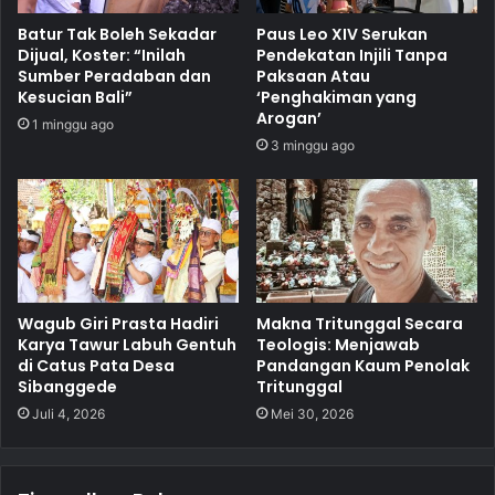
Batur Tak Boleh Sekadar
Paus Leo XIV Serukan
Dijual, Koster: “Inilah
Pendekatan Injili Tanpa
Sumber Peradaban dan
Paksaan Atau
Kesucian Bali”
‘Penghakiman yang
Arogan’
1 minggu ago
3 minggu ago
Wagub Giri Prasta Hadiri
Makna Tritunggal Secara
Karya Tawur Labuh Gentuh
Teologis: Menjawab
di Catus Pata Desa
Pandangan Kaum Penolak
Sibanggede
Tritunggal
Juli 4, 2026
Mei 30, 2026