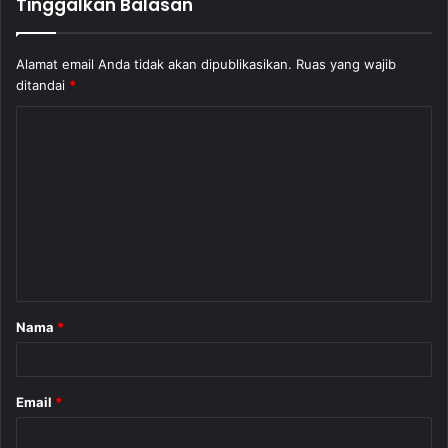
Tinggalkan Balasan
Alamat email Anda tidak akan dipublikasikan.
Ruas yang wajib
ditandai
*
K
o
m
e
n
t
a
Nama
*
r
*
Email
*