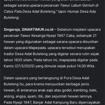
b
A
sebagai sarana upacara pecaruan Tawur Labuh Gentuh di
o
p
Catus Pata Desa Adat Buleleng,” lapor Humas Desa Ada.
Buleleng.
o
p
k
Singaraja, SINARTIMUR.co.id
– Sebelum mejalani upacara
pecaruan Tawur Kesanga Nyepi 1947 Caka, sebanyak 21
hewan yang digunakan sebagai sarana upacara disucikan
dalam upacara Mapepada. upacara tersebut merupakan
tradisi Desa Adat Buleleng yang digelar secara rutin sejak
tahun 1835 silam. Pada tahun ini, mapepada digelar pada
Kamis (27/3/2025) yang dimulai sejak pukul 14.00 Wita.
Dalam upacara yang berlangsung di Pura Desa Adat
Buleleng itu, para krama menyucikan berbagai jenis
hewan, di antaranya anak sapi atau godel, kambing, babi,
anjing, angsa, ayam, itik, dan sejumlah hewan lainnya.
Pada Nyepi 1947, Banjar Adat Kampung Baru dipercayakan