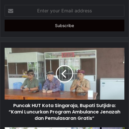
E
n
t
e
r
y
o
u
r
E
m
a
i
l
a
d
d
Puncak HUT Kota Singaraja, Bupati Sutjidra:
r
“Kami Luncurkan Program Ambulance Jenazah
e
dan Pemulasaran Gratis”
s
s