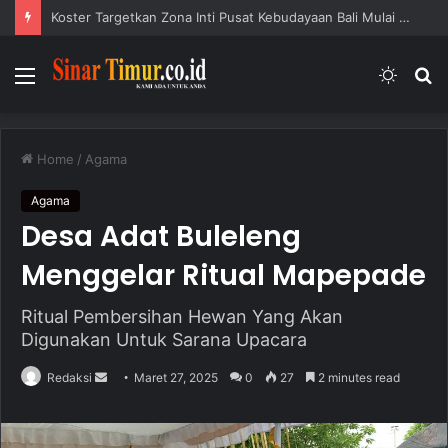
Koster Targetkan Zona Inti Pusat Kebudayaan Bali Mulai Dibangun Akhir 2026
Menu
Switc
S
skin
fo
Home
/
Agama
Agama
Desa Adat Buleleng
Menggelar Ritual Mapepade
Ritual Pembersihan Hewan Yang Akan
Digunakan Untuk Sarana Upacara
Redaksi
S
Maret 27, 2025
0
27
2 minutes read
e
n