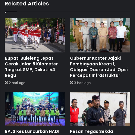
Related Articles
Bupati Buleleng Lepas
Gubernur Koster Jajaki
Gerak Jalan 8 Kilometer
Pembiayaan Kreatif,
Tingkat SMP, Diikuti 54
Obligasi Daerah Jadi Opsi
Regu
Percepat Infrastruktur
2 hari ago
3 hari ago
BPJS Kes Luncurkan NADI
Pesan Tegas Sekda