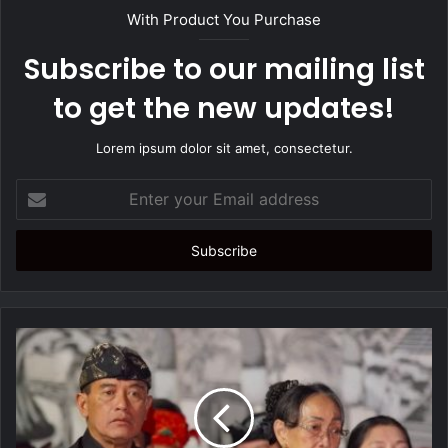
t
With Product You Purchase
e
Subscribe to our mailing list
to get the new updates!
Lorem ipsum dolor sit amet, consectetur.
E
n
t
e
r
y
o
u
r
E
m
a
i