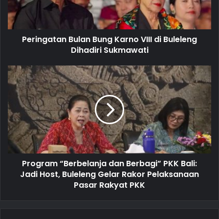
l
a
d
d
Peringatan Bulan Bung Karno VIII di Buleleng
r
Dihadiri Sukmawati
e
s
s
Program “Berbelanja dan Berbagi” PKK Bali:
Jadi Host, Buleleng Gelar Rakor Pelaksanaan
Pasar Rakyat PKK