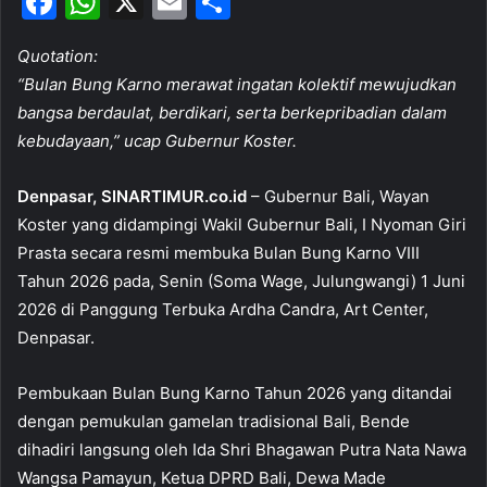
F
W
X
E
S
a
h
m
h
Quotation:
c
at
ai
ar
“Bulan Bung Karno merawat ingatan kolektif mewujudkan
e
s
l
e
bangsa berdaulat, berdikari, serta berkepribadian dalam
b
A
kebudayaan,” ucap Gubernur Koster.
o
p
Denpasar, SINARTIMUR.co.id
– Gubernur Bali, Wayan
o
p
Koster yang didampingi Wakil Gubernur Bali, I Nyoman Giri
k
Prasta secara resmi membuka Bulan Bung Karno VIII
Tahun 2026 pada, Senin (Soma Wage, Julungwangi) 1 Juni
2026 di Panggung Terbuka Ardha Candra, Art Center,
Denpasar.
Pembukaan Bulan Bung Karno Tahun 2026 yang ditandai
dengan pemukulan gamelan tradisional Bali, Bende
dihadiri langsung oleh Ida Shri Bhagawan Putra Nata Nawa
Wangsa Pamayun, Ketua DPRD Bali, Dewa Made