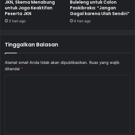
JKN, Skema Menabung
Buleleng untuk Calon
untuk Jaga Keaktifan
Paskibraka: “Jangan
Peserta JKN
Gagal karena Ulah Sendiri”
3 hari ago
4 hari ago
Tinggalkan Balasan
Alamat email Anda tidak akan dipublikasikan.
Ruas yang wajib
ditandai
*
K
o
m
e
n
t
a