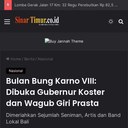
Lomba Gerak Jalan 17 Km: 32 Regu Perebutkan Rp 82,5 Juta
Menu
Switc
S
skin
fo
Home
/
Berita
/
Nasional
Nasional
Bulan Bung Karno VIII:
Dibuka Gubernur Koster
dan Wagub Giri Prasta
Dimeriahkan Sejumlah Seniman, Artis dan Band
Lokal Bali