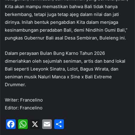
Kita akan mampu memastikan bahwa Bali tidak hanya
berkembang, tetapi juga tetap ajeg dalam nilai dan jati
dirinya. Inilah bentuk pengabdian Kita dalam menjaga
kesinambungan peradaban Bali, demi Nindihin Gumi Bali,”
pungkas Gubernur Bali asal Desa Sembiran, Buleleng ini.
Dalam perayaan Bulan Bung Karno Tahun 2026
dimeriahkan oleh sejumlah seniman, artis dan band lokal
Bali seperti Leeyonk Sinatra, Lolot, Bagus Wirata, dan
seniman musik Naluri Manca x Sine x Bali Extreme
Drummer.
Writer: Francelino
Editor: Francelino
F
W
X
E
S
a
h
m
h