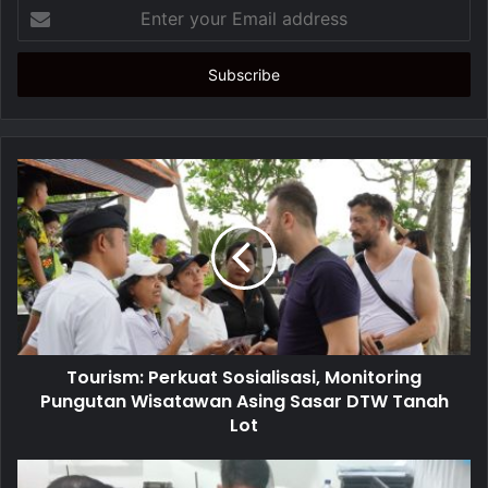
E
n
t
e
r
y
o
u
r
E
m
a
i
l
a
d
d
Tourism: Perkuat Sosialisasi, Monitoring
r
Pungutan Wisatawan Asing Sasar DTW Tanah
e
Lot
s
s