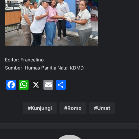
Editor: Francelino
Sumber: Humas Panitia Natal KDMD
F
W
X
E
S
a
h
m
h
c
at
ai
ar
Kunjungi
Romo
Umat
e
s
l
e
b
A
o
p