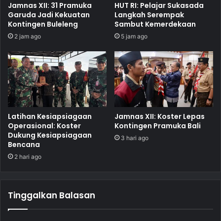
Jamnas XII: 31 Pramuka
HUT RI: Pelajar Sukasada
Garuda Jadi Kekuatan
Langkah Serempak
Kontingen Buleleng
Sambut Kemerdekaan
2 jam ago
5 jam ago
Latihan Kesiapsiagaan
Jamnas XII: Koster Lepas
Operasional: Koster
Kontingen Pramuka Bali
Dukung Kesiapsiagaan
3 hari ago
Bencana
2 hari ago
Tinggalkan Balasan