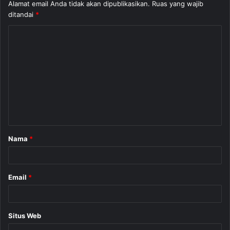
Alamat email Anda tidak akan dipublikasikan.
Ruas yang wajib
ditandai
*
K
o
m
e
n
t
a
Nama
*
r
*
Email
*
Situs Web