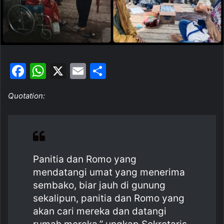
F
W
X
E
S
a
h
m
h
Quotation:
c
at
ai
ar
e
s
l
e
b
A
o
p
Panitia dan Romo yang
o
p
mendatangi umat yang menerima
k
sembako, biar jauh di gunung
sekalipun, panitia dan Romo yang
akan cari mereka dan datangi