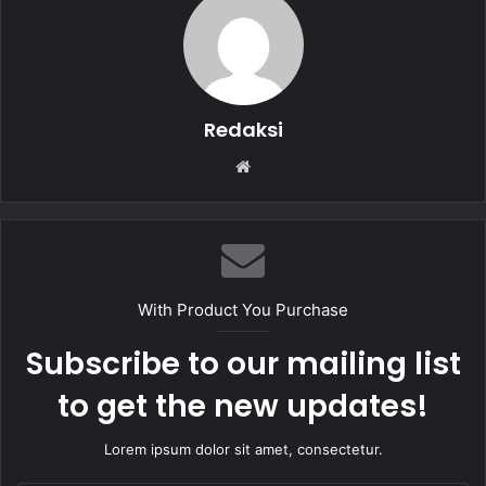
o
p
k
Redaksi
W
e
b
s
i
t
With Product You Purchase
e
Subscribe to our mailing list
to get the new updates!
Lorem ipsum dolor sit amet, consectetur.