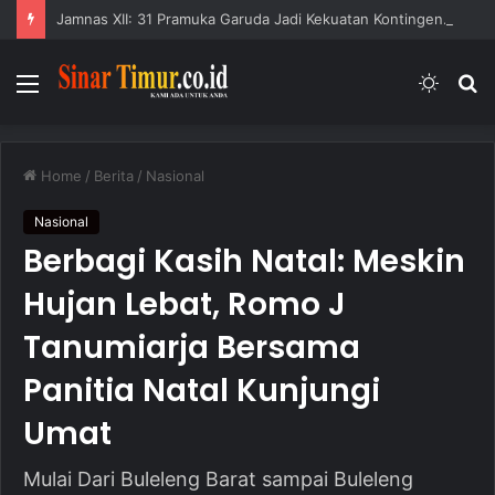
Jamnas XII: 31 Pramuka Garuda Jadi Kekuatan Kontingen Buleleng
Menu
Switc
S
skin
fo
Home
/
Berita
/
Nasional
Nasional
Berbagi Kasih Natal: Meskin
Hujan Lebat, Romo J
Tanumiarja Bersama
Panitia Natal Kunjungi
Umat
Mulai Dari Buleleng Barat sampai Buleleng