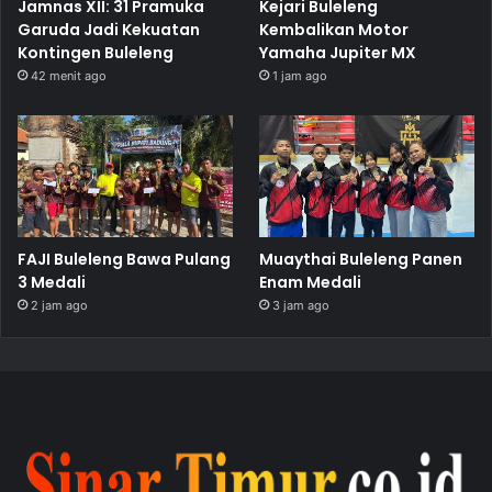
Jamnas XII: 31 Pramuka
Kejari Buleleng
Garuda Jadi Kekuatan
Kembalikan Motor
Kontingen Buleleng
Yamaha Jupiter MX
42 menit ago
1 jam ago
FAJI Buleleng Bawa Pulang
Muaythai Buleleng Panen
3 Medali
Enam Medali
2 jam ago
3 jam ago